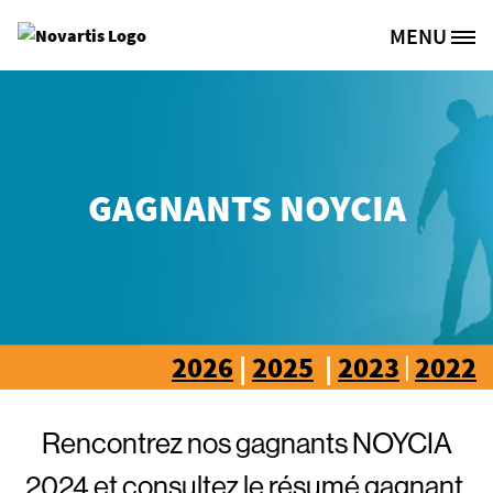
Aller au contenu principal
MENU
Site Logo
GAGNANTS NOYCIA
2026
|
2025
|
2023
2022
|
Rencontrez nos gagnants NOYCIA
2024 et consultez le résumé gagnant.