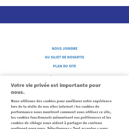
Legal French
NOUS JOINDRE
AU SUJET DE NOVARTIS
PLAN DU SITE
GÉRER MES COOKIES
Votre vie privée est importante pour
nous.
Nous utilisons des cookies pour améliorer votre expérience
lors de la visite de nos sites internet : les cookies de
performance nous montrent comment vous utilisez ce site,
les cookies fonctionnels mémorisent vos préférences et les
Commandité par une subvention sans restrictions de Novartis
cookies de ciblage nous aident à partager du contenu
pertinent pour vous. Sélectionnez « Tout accepter » pour